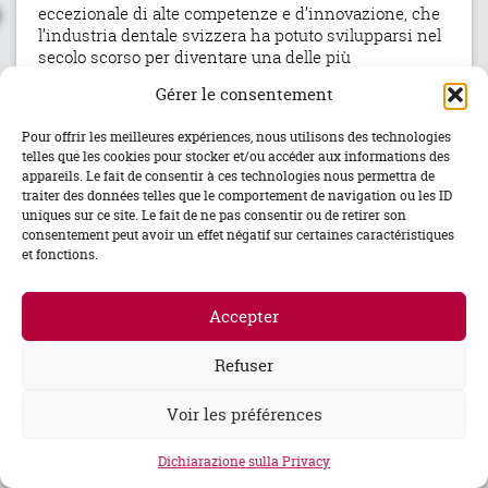
eccezionale di alte competenze e d’innovazione, che
l’industria dentale svizzera ha potuto svilupparsi nel
secolo scorso per diventare una delle più
riconosciute attualmente sul mercato mondiale.
Gérer le consentement
– Più del 90% della produzione dentale svizzera è
esportata nel mondo intero.
Pour offrir les meilleures expériences, nous utilisons des technologies
– La Svizzera occupa una posizione
leader
nel settore
telles que les cookies pour stocker et/ou accéder aux informations des
globale delle tecnologie mediche.
appareils. Le fait de consentir à ces technologies nous permettra de
traiter des données telles que le comportement de navigation ou les ID
uniques sur ce site. Le fait de ne pas consentir ou de retirer son
ASDI_A4 trilingue_23-2
Télécharger
consentement peut avoir un effet négatif sur certaines caractéristiques
et fonctions.
The association of the
Swiss Dental Industry (ASDI)
Accepter
Moosstrasse 2
CH - 3073 Gumligen - Bern
Refuser
Voir les préférences
info@swissdentalindustry.ch
Dichiarazione sulla Privacy